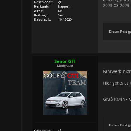
Geschlecht:
2023-03-2023-
Herkunft:
Kappeln
Alter:
60
Beiträge:
547
Dabei seit:
10 / 2020
Dieser Post g
Senor GTI
Moderator
Fahrwerk, nic
Hier gehts es
Gruß Kevin - G
Dieser Post g
Geschlecht: