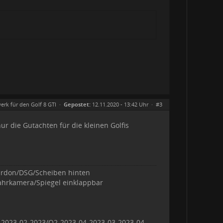
erk für den Golf 8 GTI
·
Gepostet:
12.11.2020 - 13:42 Uhr ·
#3
ur die Gutachten für die kleinen Golfis
ardon/DSG/Scheiben hinten
ahrkamera/Spiegel einklappbar
1-2023-02-2023/Q2-2023-04-2023-03-2023-04-