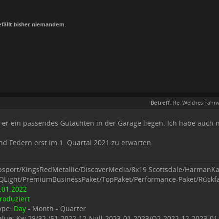
efällt bisher niemandem.
Betreff:
Re: Welches Fahrw
 er ein passendes Gutachten in der Garage liegen. Ich habe auch n
nd Federn erst im 1. Quartal 2021 zu erwarten.
ubsport/KingsRedMetallic/DiscoverMedia/8x19 Scottsdale/HarmanK
QLight/PremiumBusinessPaket/TopPaket/Performance-Paket/Rückf
.01.2022
roduziert
ype:
Day
- Month - Quarter
alue: Kw 28/32 /51-2022-12-Null-2023-01-2023/Q2-2022-12-2023-0