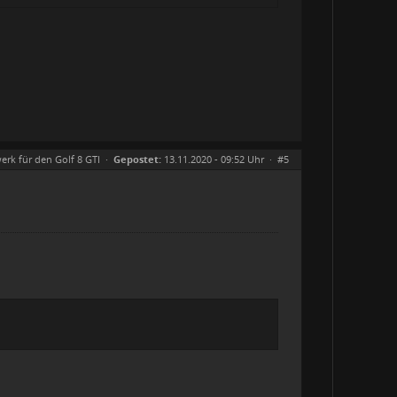
erk für den Golf 8 GTI
·
Gepostet:
13.11.2020 - 09:52 Uhr ·
#5