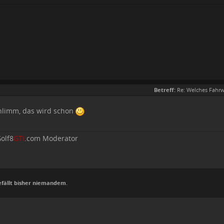
Betreff:
Re: Welches Fahrw
schlimm, das wird schon
olf8
GTI
.com Moderator
efällt bisher niemandem.