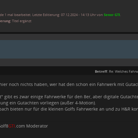
e 1 mal bearbeitet. Letzte Editierung: 07.12.2024 - 14:13 Uhr von
Senor GTI
.
ierung:
Titel ergänzt
Betreff:
Re: Welches Fahrw
 hier noch nichts haben, wer hat den schon ein Fahrwerk mit Guta
t" gibt es zwar einige Fahrwerke für den 8er, aber digitale Gutacht
bung ein Gutachten vorliegen (außer 4-Motion).
ach bieten nur für die kleinen Golfs Fahrwerke an und zu H&R konn
olf8
GTI
.com Moderator