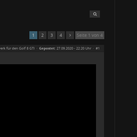
1
2
3
4
Seite 1 von 4
erk für den Golf 8 GTI
·
Gepostet:
27.09.2020 - 22:20 Uhr ·
#1