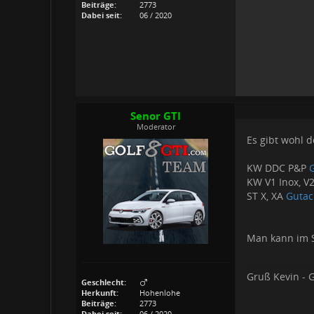
Beiträge:
2773
Dabei seit:
06 / 2020
Senor GTI
Moderator
Es gibt wohl 
KW DDC P&P
KW V1 Inox, V2
ST X, XA
Gutac
Man kann im S
Gruß Kevin - G
Geschlecht:
Herkunft:
Hohenlohe
Beiträge:
2773
Dabei seit:
06 / 2020