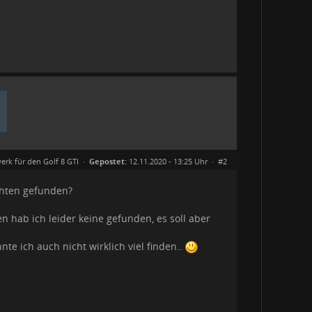
erk für den Golf 8 GTI
·
Gepostet:
12.11.2020 - 13:25 Uhr ·
#2
chten gefunden?
en hab ich leider keine gefunden, es soll aber
te ich auch nicht wirklich viel finden..