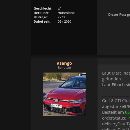
Geschlecht:
Herkunft:
Hohenlohe
Dieser Post g
Beiträge:
2773
Dabei seit:
06 / 2020
asango
Benutzer
Laut Marc, hat
gefunden.
Laut Eibach si
Golf 8 GTI Cl
abgedunkelt/I
Bestellt am
06
orderStatus:
P
deliveryDateT
deliveryDateV