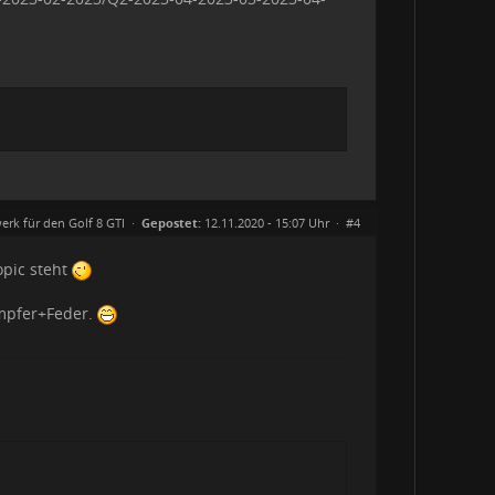
erk für den Golf 8 GTI
·
Gepostet:
12.11.2020 - 15:07 Uhr ·
#4
opic steht
ämpfer+Feder.