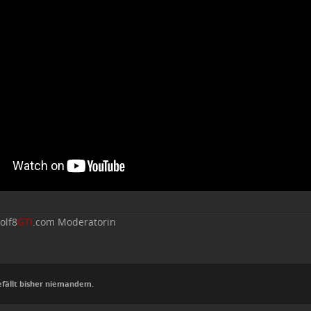
olf8
GTI
.com Moderatorin
efällt bisher niemandem.