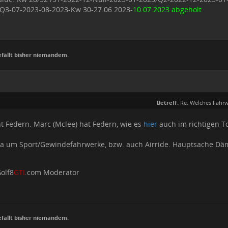
Q3-07-2023-08-2023-Kw 30-27.06.2023-
10.07.2023 abgeholt
efällt bisher niemandem.
Betreff:
Re: Welches Fahrw
ht Federn. Marc (Mclee) hat Federn, wie es
hier
auch im richtigen T
 ja um Sport/Gewindefahrwerke, bzw. auch Airride. Hauptsache D
olf8
GTI
.com Moderator
efällt bisher niemandem.