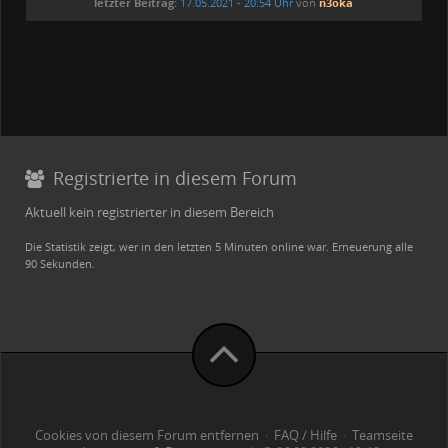
letzter Beitrag:
17.05.2021 - 20:54 Uhr
von
n3oka
Registrierte in diesem Forum
Aktuell kein registrierter in diesem Bereich
Die Statistik zeigt, wer in den letzten 5 Minuten online war. Erneuerung alle
90 Sekunden.
Cookies von diesem Forum entfernen
·
FAQ / Hilfe
·
Teamseite