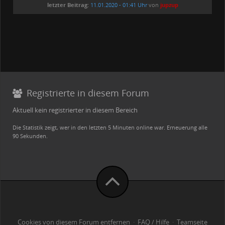
letzter Beitrag:
11.01.2020 - 01:41 Uhr
von
jupzup
Registrierte in diesem Forum
Aktuell kein registrierter in diesem Bereich
Die Statistik zeigt, wer in den letzten 5 Minuten online war. Erneuerung alle
90 Sekunden.
Cookies von diesem Forum entfernen
·
FAQ / Hilfe
·
Teamseite