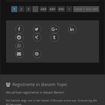
1
2
3
…
488
489
490
Seite 1 von 490
Registrierte in diesem Topic
Aktuell kein registrierter in diesem Bereich
Die Statistik zeigt, wer in den letzten 5 Minuten online war. Erneuerung alle
90 Sekunden.