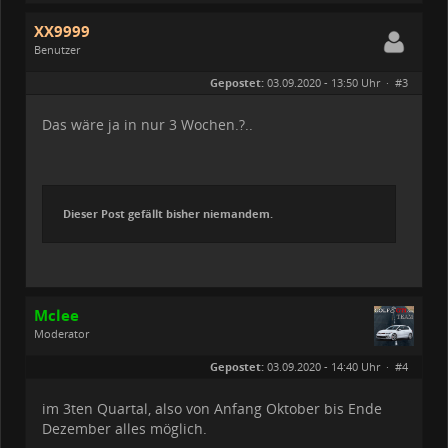
XX9999
Benutzer
Geschlecht:
Gepostet:
03.09.2020 - 13:50 Uhr ·
#3
Herkunft:
50126 Bergheim
Alter:
57
Beiträge:
86
Das wäre ja in nur 3 Wochen.?..
Dabei seit:
06 / 2020
Dieser Post gefällt bisher niemandem.
Mclee
Moderator
Geschlecht:
keine Angabe
Gepostet:
03.09.2020 - 14:40 Uhr ·
#4
Beiträge:
1611
Dabei seit:
01 / 2020
im 3ten Quartal, also von Anfang Oktober bis Ende
Dezember alles möglich.