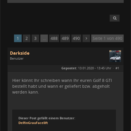
1
2
3
…
488
489
490
Seite 1 von 490
Darkside
Benutzer
Geschlecht:
Gepostet:
13.01.2020 - 13:45 Uhr ·
#1
Beiträge:
83
Dabei seit:
01 / 2020
Hier könnt Ihr schreiben wann Ihr euren Golf 8 GTI
bestellt habt und wann er geliefert bzw. abgeholt
werden kann.
Dieser Post gefällt einem Benutzer:
DelfinGrauFacelift