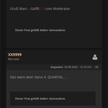
Gruß Marc - Golf8
GTI
.com Moderator
Dieser Post gefällt bisher niemandem.
XX9999
Benutzer
Geschlecht:
Gepostet:
03.09.2020 - 15:10 Uhr ·
#5
Herkunft:
50126 Bergheim
Alter:
57
Beiträge:
86
Das wäre aber dann 4. QUARTAL.....
Dabei seit:
06 / 2020
Dieser Post gefällt bisher niemandem.