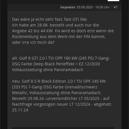
Geschlecht:
Gepostet:
03.09.2020 - 16:50 Uhr ·
#7
Alter:
54
Beiträge:
222
Dabei seit:
09 / 2020
Das wäre ja echt sehr fast, fast GTI like.
Ich habe am 28.08. bestellt und auch nur die
Angabe 42 bis 44 KW. Fix wird es doch erst wenn die
Rückmeldung aus dem Werk mit der FIN kommt,
oder irre ich mich da?
alt: Golf 8 GTI 2,0 l TSI OPF 180 kW (245 PS) 7-Gang-
DSG Farbe Deep Black Perleffekt > EZ 12/2020
Vollausstattung ohne Panoramadach
neu: Golf 8.5 R Black Edition 2,0 l TSI OPF 245 kW
(333 PS) 7-Gang-DSG Farbe Grenadilschwarz
Metallic, Vollausstattung ohne Panoramadach,
Bestellt 29.08.24 -unverbindlicher LT 05/2025 - auf
Nachfrage vorgezogen neuer LT 12/2024 - abgeholt:
25.11.24