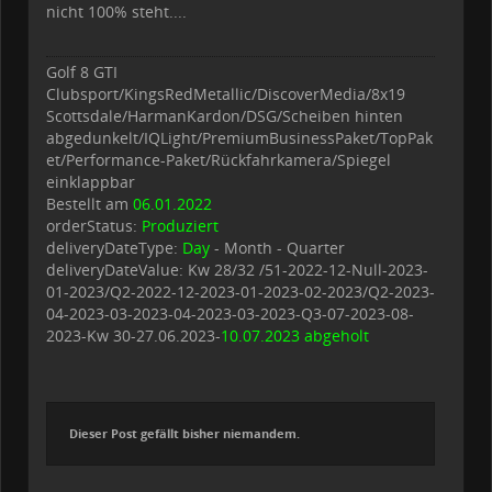
nicht 100% steht....
Golf 8 GTI
Clubsport/KingsRedMetallic/DiscoverMedia/8x19
Scottsdale/HarmanKardon/DSG/Scheiben hinten
abgedunkelt/IQLight/PremiumBusinessPaket/TopPak
et/Performance-Paket/Rückfahrkamera/Spiegel
einklappbar
Bestellt am
06.01.2022
orderStatus:
Produziert
deliveryDateType:
Day
- Month - Quarter
deliveryDateValue: Kw 28/32 /51-2022-12-Null-2023-
01-2023/Q2-2022-12-2023-01-2023-02-2023/Q2-2023-
04-2023-03-2023-04-2023-03-2023-Q3-07-2023-08-
2023-Kw 30-27.06.2023-
10.07.2023 abgeholt
Dieser Post gefällt bisher niemandem.