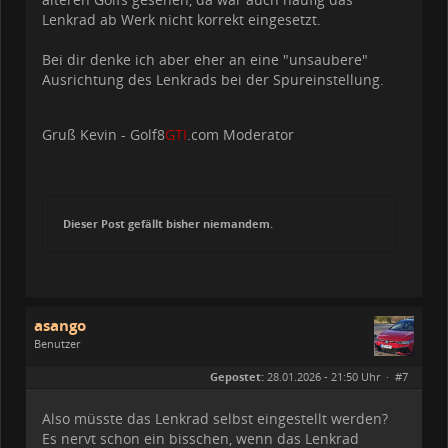
Lenkrad ab Werk nicht korrekt eingesetzt.
Bei dir denke ich aber eher an eine "unsaubere"
Ausrichtung des Lenkrads bei der Spureinstellung.
Gruß Kevin - Golf8
GTI
.com Moderator
Dieser Post gefällt bisher niemandem.
asango
Benutzer
Geschlecht:
Gepostet:
28.01.2026 - 21:50 Uhr ·
#7
Herkunft:
Kappeln
Alter:
60
Beiträge:
547
Also müsste das Lenkrad selbst eingestellt werden?
Dabei seit:
10 / 2020
Es nervt schon ein bisschen, wenn das Lenkrad