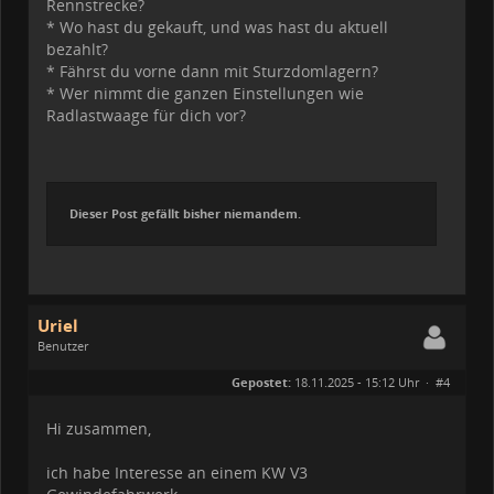
Rennstrecke?
* Wo hast du gekauft, und was hast du aktuell
bezahlt?
* Fährst du vorne dann mit Sturzdomlagern?
* Wer nimmt die ganzen Einstellungen wie
Radlastwaage für dich vor?
Dieser Post gefällt bisher niemandem.
Uriel
Benutzer
Geschlecht:
keine Angabe
Gepostet:
18.11.2025 - 15:12 Uhr ·
#4
Beiträge:
5
Dabei seit:
01 / 2025
Hi zusammen,
ich habe Interesse an einem KW V3