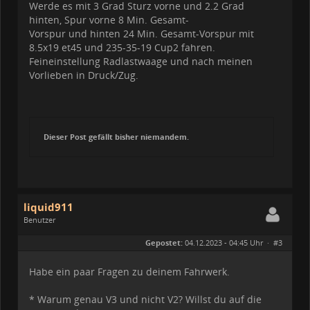
Werde es mit 3 Grad Sturz vorne und 2.2 Grad
hinten, Spur vorne 8 Min. Gesamt-
Vorspur und hinten 24 Min. Gesamt-Vorspur mit
8.5x19 et45 und 235-35-19 Cup2 fahren.
Feineinstellung Radlastwaage und nach meinen
Vorlieben in Druck/Zug.
Dieser Post gefällt bisher niemandem.
liquid911
Benutzer
Geschlecht:
Gepostet:
04.12.2023 - 04:45 Uhr ·
#3
Herkunft:
Rödental
Alter:
44
Beiträge:
49
Habe ein paar Fragen zu deinem Fahrwerk.
Dabei seit:
10 / 2023
* Warum genau V3 und nicht V2? Willst du auf die