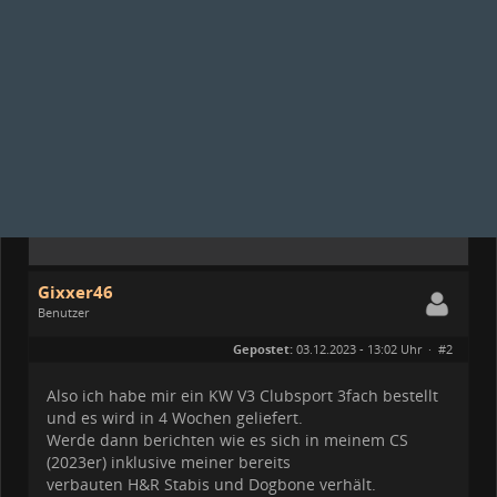
Gixxer46
Benutzer
Geschlecht:
keine Angabe
Gepostet:
03.12.2023 - 13:02 Uhr ·
#2
Beiträge:
55
Dabei seit:
11 / 2022
Also ich habe mir ein KW V3 Clubsport 3fach bestellt
und es wird in 4 Wochen geliefert.
Werde dann berichten wie es sich in meinem CS
(2023er) inklusive meiner bereits
verbauten H&R Stabis und Dogbone verhält.