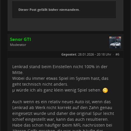
Dieser Post gefällt bisher niemandem.
Senor GTI
Moderator
Geschlecht:
Gepostet:
28.01.2026 - 20:18 Uhr ·
#6
Herkunft:
Hohenlohe
Beiträge:
2773
Dabei seit:
06 / 2020
Lenkrad stand beim Einstellen nicht 100% in der
Mitte.
Wobei du immer etwas Spiel im System hast, das
geht technisch nicht anders.
µ würde ich als ganz klein wenig Spiel sehen.
Auch wenn es ein relativ neues Auto ist, wenn das
Lenkrad ab Werk nicht korrekt auf den Zahn genau
eingesetzt wurde und daher die original Spur leicht
schief eingestellt war, kann das auch resultieren.
Habe das schon häufiger beim MFL nachrüsten bei
älteren Golfs gesehen, da war auch häufig das