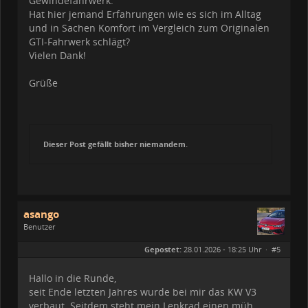
Gewindefahrwerk.
Hat hier jemand Erfahrungen wie es sich im Alltag
und in Sachen Komfort im Vergleich zum Originalen
GTI-Fahrwerk schlägt?
Vielen Dank!
Grüße
Dieser Post gefällt bisher niemandem.
asango
Benutzer
Geschlecht:
Gepostet:
28.01.2026 - 18:25 Uhr ·
#5
Herkunft:
Kappeln
Alter:
60
Beiträge:
547
Hallo in die Runde,
Dabei seit:
10 / 2020
seit Ende letzten Jahres wurde bei mir das KW V3
verbaut. Seitdem steht mein Lenkrad einen müh