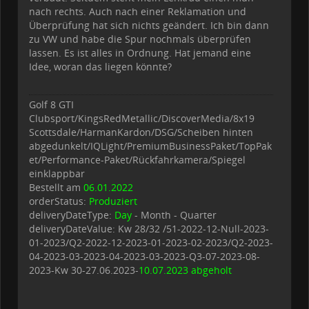
nach rechts. Auch nach einer Reklamation und
Überprüfung hat sich nichts geändert. Ich bin dann
zu VW und habe die Spur nochmals überprüfen
lassen. Es ist alles in Ordnung. Hat jemand eine
Idee, woran das liegen könnte?
Golf 8 GTI
Clubsport/KingsRedMetallic/DiscoverMedia/8x19
Scottsdale/HarmanKardon/DSG/Scheiben hinten
abgedunkelt/IQLight/PremiumBusinessPaket/TopPak
et/Performance-Paket/Rückfahrkamera/Spiegel
einklappbar
Bestellt am
06.01.2022
orderStatus:
Produziert
deliveryDateType:
Day
- Month - Quarter
deliveryDateValue: Kw 28/32 /51-2022-12-Null-2023-
01-2023/Q2-2022-12-2023-01-2023-02-2023/Q2-2023-
04-2023-03-2023-04-2023-03-2023-Q3-07-2023-08-
2023-Kw 30-27.06.2023-
10.07.2023 abgeholt