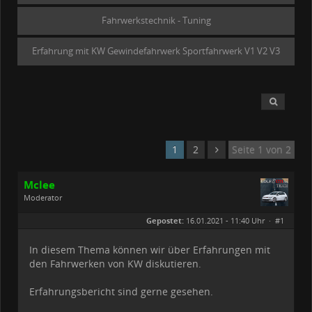
Fahrwerkstechnik - Tuning
Erfahrung mit KW Gewindefahrwerk Sportfahrwerk V1 V2 V3
1
2
Seite 1 von 2
Mclee
Moderator
Geschlecht:
keine Angabe
Gepostet:
16.01.2021 - 11:40 Uhr ·
#1
Beiträge:
1611
Dabei seit:
01 / 2020
In diesem Thema können wir über Erfahrungen mit
den Fahrwerken von KW diskutieren.
Erfahrungsbericht sind gerne gesehen.