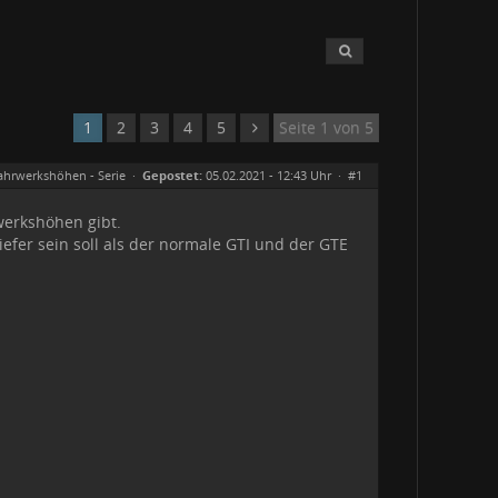
1
2
3
4
5
Seite 1 von 5
ahrwerkshöhen - Serie
·
Gepostet:
05.02.2021 - 12:43 Uhr ·
#1
werkshöhen gibt.
iefer sein soll als der normale GTI und der GTE