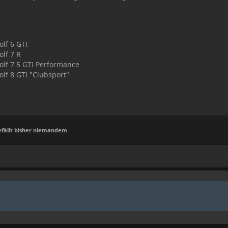
olf 6 GTI
olf 7 R
olf 7.5 GTI Performance
olf 8 GTI "Clubsport"
efällt bisher niemandem.