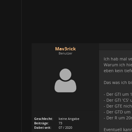
Mav3rick
Benutzer
Ich hab mal v
Warum ich hier
eben kein tief
Das was ich bi
- Der GTI um 1
- Der GTI 'CS'
- Der GTE nicht
- Der GTD um 1
- Der R um 20m
Geschlecht:
keine Angabe
Beiträge:
73
Dabei seit:
07 / 2020
Eventuell kann