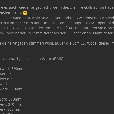
re es auch wieder angebracht, wenn die, die ihre Golfs schon ha
leichen kann.
z leider wiedersprüchliche Angaben und bei VW selbst hab ich leid
ormal immer 15mm tiefer (motor1.com bestätigt das) "Autogefühl.d
der GTE ist so hoch wie der normale Golf. Auch behaupten sie dass 
r-Sport ist der CS 15mm tiefer als der GTI oder eben 30mm tiefer 
lle deine Angaben stimmen wohl, außer die vom CS. Wobei dieser im
--------------------------------
 ganzen nachgemessenen Werte (RMK):
hrwerk: 390mm
werk: ?
werk: ?
erk: ?
rwerk: 390mm
rwerk: 370mm
werk: 370mm
werk: 365mm