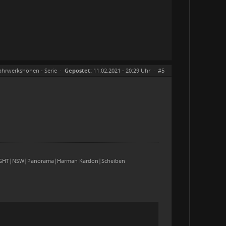
ahrwerkshöhen - Serie
·
Gepostet:
11.02.2021 - 20:29 Uhr ·
#5
Q.LIGHT|NSW|Panorama|Harman Kardon|Scheiben