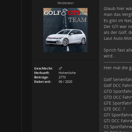
Moderator
Glaub hier wä
man das Verg
Es gibt im Net
Der GTI war n
als der Golf, 
Laut Auto-Moto
Sprich fast a
wird...
-------------------
Hier mal die
Geschlecht:
Herkunft:
Hohenlohe
Beiträge:
2773
Golf Serienfa
Dabei seit:
06 / 2020
Golf DCC Fahr
GTD Sportfahr
GTD DCC Fahrw
GTE Sportfah
GTE DCC: ?
GTI Sportfah
GTI DCC Fahr
CS Sportfahr