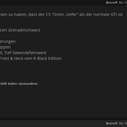
Betreff:
Re: F
sen zu haben, dass der CS 15mm „tiefer“ als der normale GTI ist
sport Grenadilschwarz
erungen:
wippen
 XL Tief Gewindefahrwerk
ront & Heck vom R Black Edition
efällt bisher niemandem.
Betreff:
Re: F