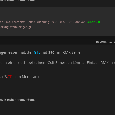
e 1 mal bearbeitet. Letzte Editierung: 19.01.2025 - 16:46 Uhr von
Senor GTI
.
ierung:
Werte eingefügt
Betreff:
Re: F
hgemessen hat, der
GTE
hat
390mm
RMK Serie.
enn einer noch bei seinem Golf 8 messen könnte. Einfach RMK i
olf8
GTI
.com Moderator
efällt bisher niemandem.