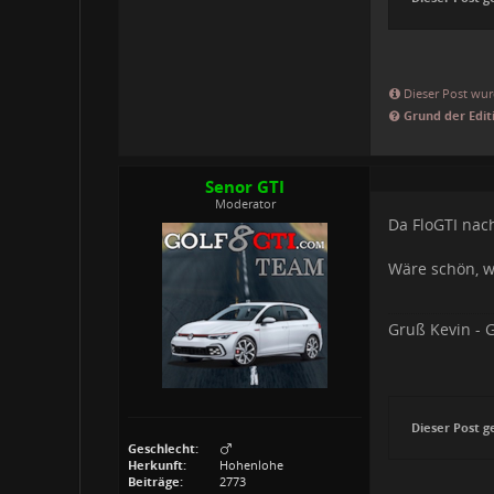
Dieser Post wurd
Grund der Edit
Senor GTI
Moderator
Da FloGTI nac
Wäre schön, w
Gruß Kevin - G
Dieser Post g
Geschlecht:
Herkunft:
Hohenlohe
Beiträge:
2773