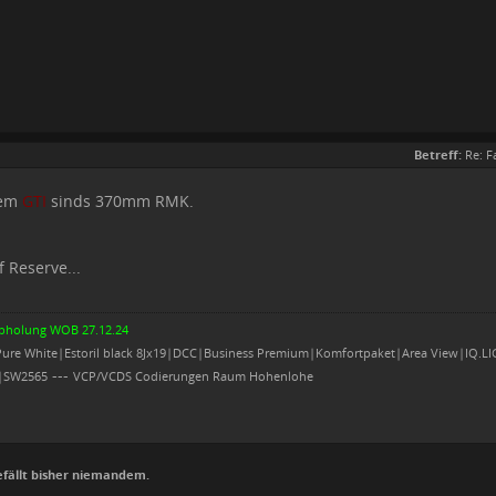
Betreff:
Re: F
nem
GTI
sinds 370mm RMK.
 Reserve...
bholung WOB 27.12.24
|Pure White|Estoril black 8Jx19|DCC|Business Premium|Komfortpaket|Area View|I
---
|SW2565
VCP/VCDS Codierungen Raum Hohenlohe
efällt bisher niemandem.