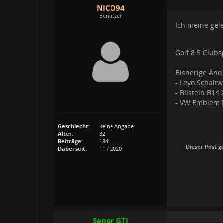
NICO94
Benutzer
Ich meine gele
Golf 8.5 Club
Bisherige Änd
- Leyo Schalt
- Bilstein B14
- VW Emblem F
Geschlecht:
keine Angabe
Alter:
32
Beiträge:
184
Dieser Post g
Dabei seit:
11 / 2020
Senor GTI