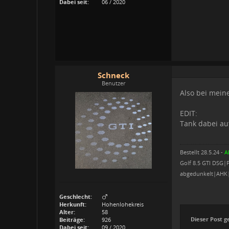
Dabei seit:
06 / 2020
Schneck
Benutzer
Also bei mei
EDIT:
Tank dabei auf
Bestellt 28.5.24 -
A
Golf 8.5 GTI DSG
abgedunkelt|AHK
Geschlecht:
Herkunft:
Hohenlohekreis
Alter:
58
Dieser Post g
Beiträge:
926
Dabei seit:
09 / 2020