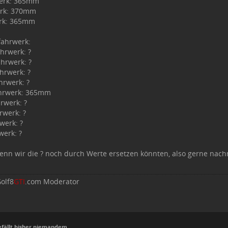
erk: 365mm
erk: 370mm
rk: 365mm
fahrwerk:
hrwerk: ?
ahrwerk: ?
hrwerk: ?
hrwerk: ?
ahrwerk: 365mm
rwerk: ?
rwerk: ?
werk: ?
werk: ?
 wenn wir die ? noch durch Werte ersetzen könnten, also gerne na
olf8
GTI
.com Moderator
efällt bisher niemandem.