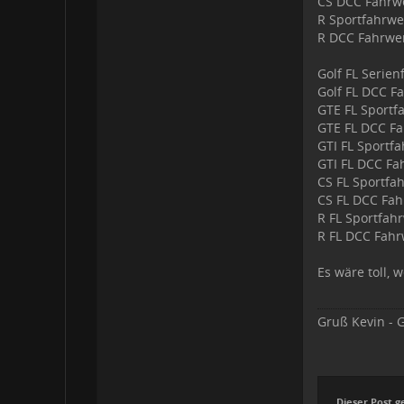
CS DCC Fahrw
R Sportfahrw
R DCC Fahrwe
Golf FL Serien
Golf FL DCC Fa
GTE FL Sportf
GTE FL DCC Fa
GTI FL Sportfa
GTI FL DCC F
CS FL Sportfah
CS FL DCC Fah
R FL Sportfahr
R FL DCC Fahr
Es wäre toll,
Gruß Kevin - G
Dieser Post g